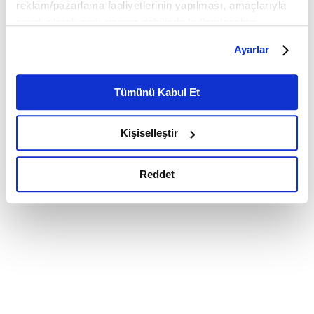
reklam/pazarlama faaliyetlerinin yapılması, amaçlarıyla
sınırlı olarak açık rızanız dahilinde kullanılacaktır.
Çerezlere ilişkin tercihlerinizi çerez paneli vasıtasıyla
Ayarlar
belirleyebilirsiniz. Çerezlere ilişkin detaylı bilgi için
Ayarlar butonuna tıklayabilir,
Çerez Bilgilendirme
Metnimizi ziyaret edebilirsiniz.
Tümünü Kabul Et
6698 sayılı Kişisel Verilerin Korunması Kanunu uyarınca
hazırlanmış olan İnternet Sitesi Aydınlatma Metnimizi
Kişiselleştir
okumak ve sitemizi ziyaretiniz kapsamında
gerçekleştirilen veri işleme faaliyetleri ile ilgili daha
detaylı bilgi almak için lütfen
tıklayınız.
Reddet