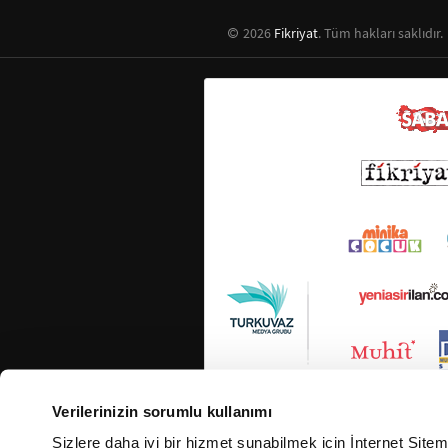
2026
Fikriyat
. Tüm hakları saklıdır.
Verilerinizin sorumlu kullanımı
Sizlere daha iyi bir hizmet sunabilmek için İnternet Site