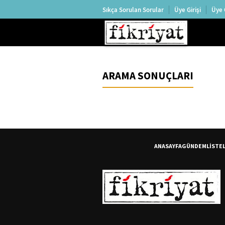
Sıkça Sorulan Sorular
Üye Girişi
Üye 
ARAMA SONUÇLARI
ANASAYFA
GÜNDEM
LİSTE