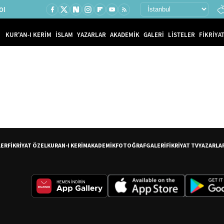
Ol
KUR'AN-I KERİM
İSLAM
YAZARLAR
AKADEMİK
GALERİ
LİSTELER
FİKRİYAT
LER
FİKRİYAT ÖZEL
KURAN-I KERİM
AKADEMİK
FOTOĞRAF
GALERİ
FİKRİYAT TV
YAZARLA