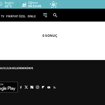
Bugün
Öğlene
32°C
06:53:05
 TV
FİKRİYAT ÖZEL
DİNLE
0 SONUÇ
R
GİZLİLİK BİLDİRİMİ
KÜNYE