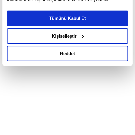
reklam/pazarlama faaliyetlerinin yapılması, amaçlarıyla
sınırlı olarak açık rızanız dahilinde kullanılacaktır.
Tümünü Kabul Et
Çerezlere ilişkin tercihlerinizi çerez paneli vasıtasıyla
belirleyebilirsiniz. Çerezlere ilişkin detaylı bilgi için
Ayarlar butonuna tıklayabilir,
Çerez Bilgilendirme
Kişiselleştir
Metnimizi ziyaret edebilirsiniz.
6698 sayılı Kişisel Verilerin Korunması Kanunu uyarınca
Reddet
hazırlanmış olan İnternet Sitesi Aydınlatma Metnimizi
okumak ve sitemizi ziyaretiniz kapsamında
gerçekleştirilen veri işleme faaliyetleri ile ilgili daha
detaylı bilgi almak için lütfen
tıklayınız.