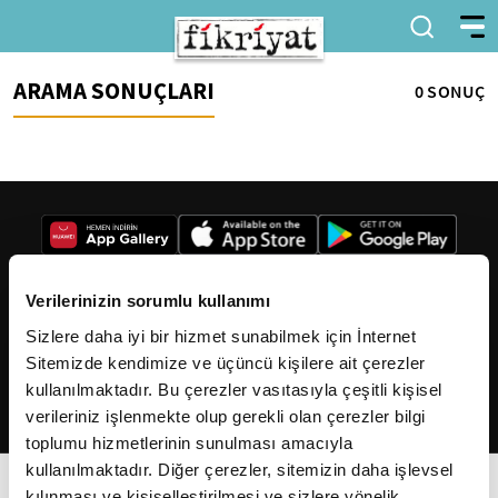
ARAMA SONUÇLARI
0 SONUÇ
Verilerinizin sorumlu kullanımı
Sizlere daha iyi bir hizmet sunabilmek için İnternet
2026
Fikriyat
. Tüm hakları saklıdır.
Sitemizde kendimize ve üçüncü kişilere ait çerezler
kullanılmaktadır. Bu çerezler vasıtasıyla çeşitli kişisel
verileriniz işlenmekte olup gerekli olan çerezler bilgi
toplumu hizmetlerinin sunulması amacıyla
kullanılmaktadır. Diğer çerezler, sitemizin daha işlevsel
kılınması ve kişiselleştirilmesi ve sizlere yönelik