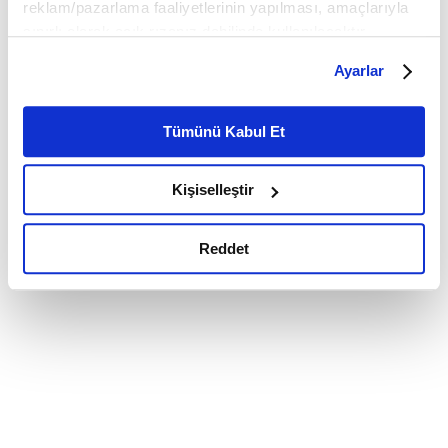
reklam/pazarlama faaliyetlerinin yapılması, amaçlarıyla
sınırlı olarak açık rızanız dahilinde kullanılacaktır.
Çerezlere ilişkin tercihlerinizi çerez paneli vasıtasıyla
Ayarlar
belirleyebilirsiniz. Çerezlere ilişkin detaylı bilgi için
Ayarlar butonuna tıklayabilir,
Çerez Bilgilendirme
Metnimizi ziyaret edebilirsiniz.
Tümünü Kabul Et
6698 sayılı Kişisel Verilerin Korunması Kanunu uyarınca
hazırlanmış olan İnternet Sitesi Aydınlatma Metnimizi
Kişiselleştir
okumak ve sitemizi ziyaretiniz kapsamında
gerçekleştirilen veri işleme faaliyetleri ile ilgili daha
detaylı bilgi almak için lütfen
tıklayınız.
Reddet