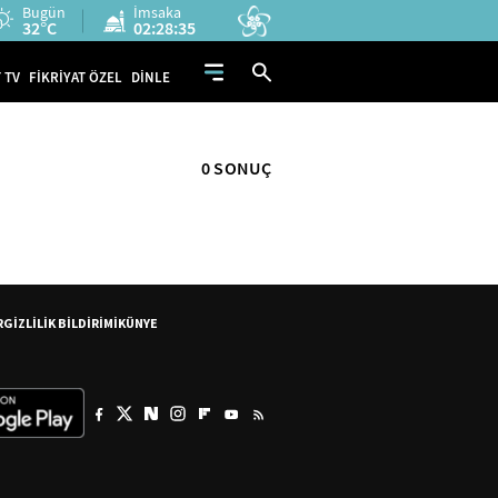
Bugün
İmsaka
32°C
02:28:34
 TV
FİKRİYAT ÖZEL
DİNLE
0 SONUÇ
R
GİZLİLİK BİLDİRİMİ
KÜNYE