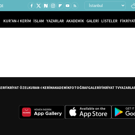
Ol
KUR'AN-I KERİM
İSLAM
YAZARLAR
AKADEMİK
GALERİ
LİSTELER
FİKRİYAT
LER
FİKRİYAT ÖZEL
KURAN-I KERİM
AKADEMİK
FOTOĞRAF
GALERİ
FİKRİYAT TV
YAZARLA