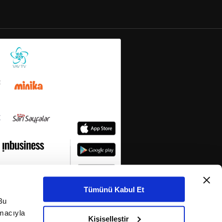
Tümünü Kabul Et
Bu
amacıyla
Kişiselleştir