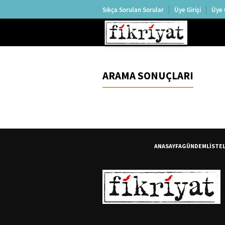
Sıkça Sorulan Sorular
Üye Girişi
Üye 
ARAMA SONUÇLARI
ANASAYFA
GÜNDEM
LİSTE