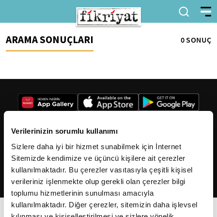
ARAMA SONUÇLARI
0 SONUÇ
Verilerinizin sorumlu kullanımı
Sizlere daha iyi bir hizmet sunabilmek için İnternet
2026
Fikriyat
. Tüm hakları saklıdır.
Sitemizde kendimize ve üçüncü kişilere ait çerezler
kullanılmaktadır. Bu çerezler vasıtasıyla çeşitli kişisel
verileriniz işlenmekte olup gerekli olan çerezler bilgi
toplumu hizmetlerinin sunulması amacıyla
kullanılmaktadır. Diğer çerezler, sitemizin daha işlevsel
kılınması ve kişiselleştirilmesi ve sizlere yönelik