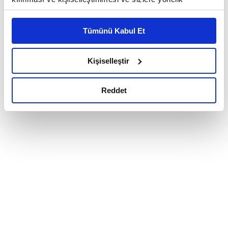
reklam/pazarlama faaliyetlerinin yapılması, amaçlarıyla
sınırlı olarak açık rızanız dahilinde kullanılacaktır.
Tümünü Kabul Et
Çerezlere ilişkin tercihlerinizi çerez paneli vasıtasıyla
belirleyebilirsiniz. Çerezlere ilişkin detaylı bilgi için
Ayarlar butonuna tıklayabilir,
Çerez Bilgilendirme
Kişiselleştir
Metnimizi ziyaret edebilirsiniz.
6698 sayılı Kişisel Verilerin Korunması Kanunu uyarınca
Reddet
hazırlanmış olan İnternet Sitesi Aydınlatma Metnimizi
okumak ve sitemizi ziyaretiniz kapsamında
gerçekleştirilen veri işleme faaliyetleri ile ilgili daha
detaylı bilgi almak için lütfen
tıklayınız.