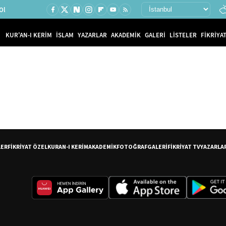
Ol
KUR'AN-I KERİM
İSLAM
YAZARLAR
AKADEMİK
GALERİ
LİSTELER
FİKRİYAT
LER
FİKRİYAT ÖZEL
KURAN-I KERİM
AKADEMİK
FOTOĞRAF
GALERİ
FİKRİYAT TV
YAZARLA