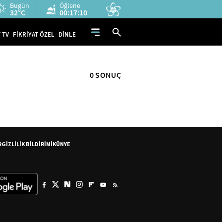
Bugün
Öğlene
32°C
00:17:10
 TV
FİKRİYAT ÖZEL
DİNLE
0 SONUÇ
R
GİZLİLİK BİLDİRİMİ
KÜNYE