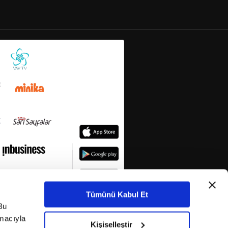
Tümünü Kabul Et
Bu
amacıyla
Kişiselleştir