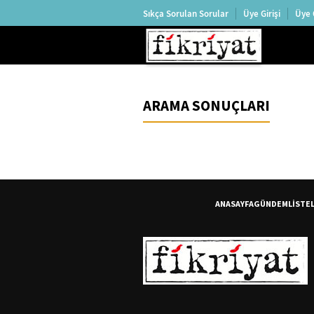
Sıkça Sorulan Sorular
Üye Girişi
Üye 
ARAMA SONUÇLARI
ANASAYFA
GÜNDEM
LİSTE