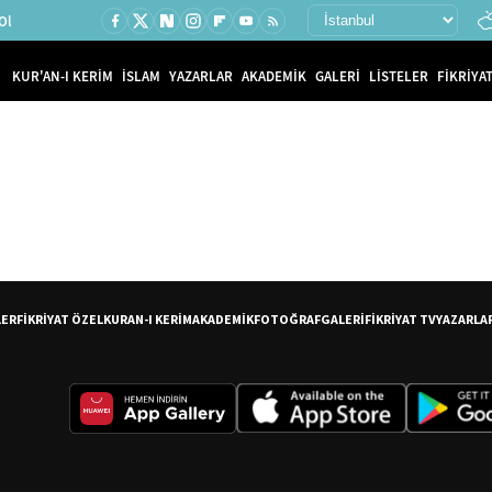
Ol
KUR'AN-I KERİM
İSLAM
YAZARLAR
AKADEMİK
GALERİ
LİSTELER
FİKRİYAT
LER
FİKRİYAT ÖZEL
KURAN-I KERİM
AKADEMİK
FOTOĞRAF
GALERİ
FİKRİYAT TV
YAZARLA