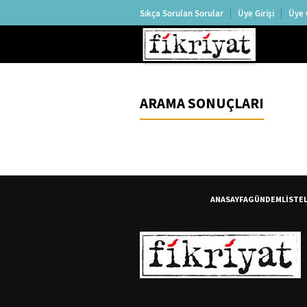
Sıkça Sorulan Sorular
Üye Girişi
Üye 
ARAMA SONUÇLARI
ANASAYFA
GÜNDEM
LİSTE