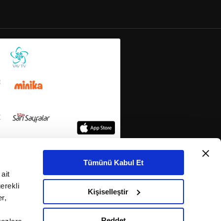
Tümünü Kabul Et
ait
erekli
Kişiselleştir
r,
Reddet