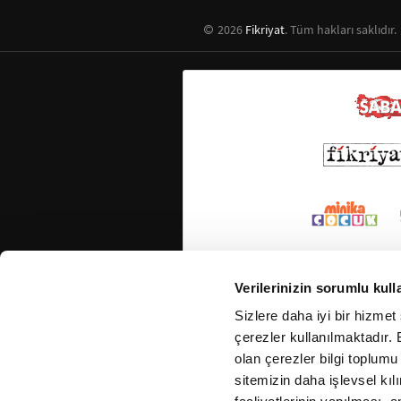
2026
Fikriyat
. Tüm hakları saklıdır.
Verilerinizin sorumlu kull
Sizlere daha iyi bir hizmet
çerezler kullanılmaktadır. B
olan çerezler bilgi toplumu
sitemizin daha işlevsel kıl