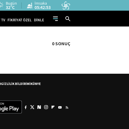
Bugün
İmsaka
32°C
05:42:53
 TV
FİKRİYAT ÖZEL
DİNLE
0 SONUÇ
R
GİZLİLİK BİLDİRİMİ
KÜNYE