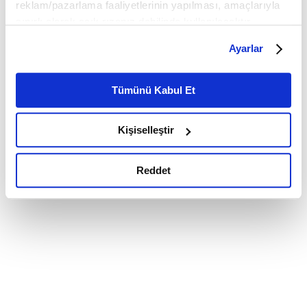
reklam/pazarlama faaliyetlerinin yapılması, amaçlarıyla
sınırlı olarak açık rızanız dahilinde kullanılacaktır.
Çerezlere ilişkin tercihlerinizi çerez paneli vasıtasıyla
Ayarlar
belirleyebilirsiniz. Çerezlere ilişkin detaylı bilgi için
Ayarlar butonuna tıklayabilir,
Çerez Bilgilendirme
Metnimizi ziyaret edebilirsiniz.
Tümünü Kabul Et
6698 sayılı Kişisel Verilerin Korunması Kanunu uyarınca
hazırlanmış olan İnternet Sitesi Aydınlatma Metnimizi
Kişiselleştir
okumak ve sitemizi ziyaretiniz kapsamında
gerçekleştirilen veri işleme faaliyetleri ile ilgili daha
detaylı bilgi almak için lütfen
tıklayınız.
Reddet