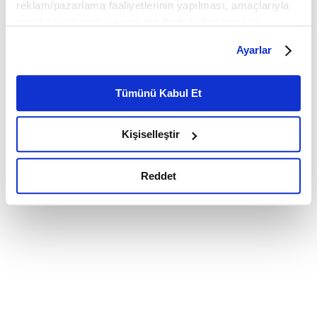
reklam/pazarlama faaliyetlerinin yapılması, amaçlarıyla
sınırlı olarak açık rızanız dahilinde kullanılacaktır.
Çerezlere ilişkin tercihlerinizi çerez paneli vasıtasıyla
Ayarlar
belirleyebilirsiniz. Çerezlere ilişkin detaylı bilgi için
Ayarlar butonuna tıklayabilir,
Çerez Bilgilendirme
Metnimizi ziyaret edebilirsiniz.
Tümünü Kabul Et
6698 sayılı Kişisel Verilerin Korunması Kanunu uyarınca
hazırlanmış olan İnternet Sitesi Aydınlatma Metnimizi
Kişiselleştir
okumak ve sitemizi ziyaretiniz kapsamında
gerçekleştirilen veri işleme faaliyetleri ile ilgili daha
detaylı bilgi almak için lütfen
tıklayınız.
Reddet