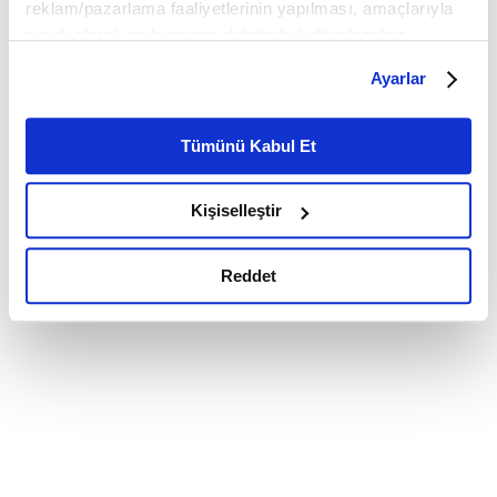
reklam/pazarlama faaliyetlerinin yapılması, amaçlarıyla
sınırlı olarak açık rızanız dahilinde kullanılacaktır.
Çerezlere ilişkin tercihlerinizi çerez paneli vasıtasıyla
Ayarlar
belirleyebilirsiniz. Çerezlere ilişkin detaylı bilgi için
Ayarlar butonuna tıklayabilir,
Çerez Bilgilendirme
Metnimizi ziyaret edebilirsiniz.
Tümünü Kabul Et
6698 sayılı Kişisel Verilerin Korunması Kanunu uyarınca
hazırlanmış olan İnternet Sitesi Aydınlatma Metnimizi
Kişiselleştir
okumak ve sitemizi ziyaretiniz kapsamında
gerçekleştirilen veri işleme faaliyetleri ile ilgili daha
detaylı bilgi almak için lütfen
tıklayınız.
Reddet