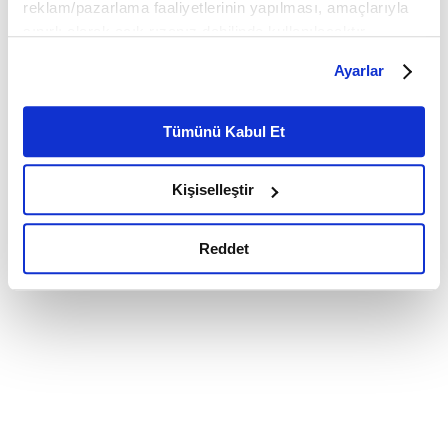
reklam/pazarlama faaliyetlerinin yapılması, amaçlarıyla
sınırlı olarak açık rızanız dahilinde kullanılacaktır.
Çerezlere ilişkin tercihlerinizi çerez paneli vasıtasıyla
Ayarlar
belirleyebilirsiniz. Çerezlere ilişkin detaylı bilgi için
Ayarlar butonuna tıklayabilir,
Çerez Bilgilendirme
Metnimizi ziyaret edebilirsiniz.
Tümünü Kabul Et
6698 sayılı Kişisel Verilerin Korunması Kanunu uyarınca
hazırlanmış olan İnternet Sitesi Aydınlatma Metnimizi
Kişiselleştir
okumak ve sitemizi ziyaretiniz kapsamında
gerçekleştirilen veri işleme faaliyetleri ile ilgili daha
detaylı bilgi almak için lütfen
tıklayınız.
Reddet