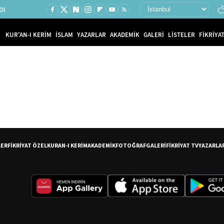
Ol
KUR'AN-I KERİM
İSLAM
YAZARLAR
AKADEMİK
GALERİ
LİSTELER
FİKRİYAT
LER
FİKRİYAT ÖZEL
KURAN-I KERİM
AKADEMİK
FOTOĞRAF
GALERİ
FİKRİYAT TV
YAZARLA