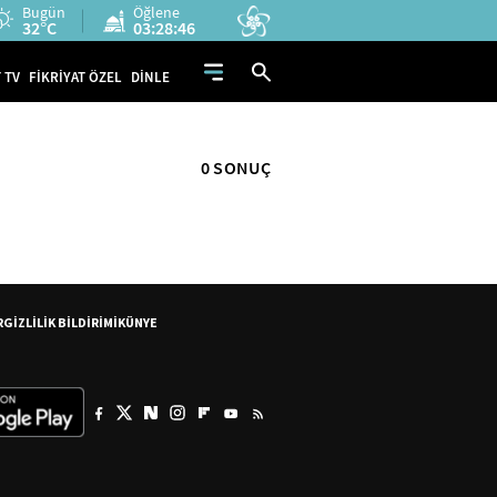
Bugün
Öğlene
32°C
03:28:46
 TV
FİKRİYAT ÖZEL
DİNLE
0 SONUÇ
R
GİZLİLİK BİLDİRİMİ
KÜNYE