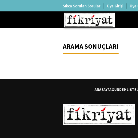
Sıkça Sorulan Sorular
Üye Girişi
Üye 
ARAMA SONUÇLARI
ANASAYFA
GÜNDEM
LİSTE