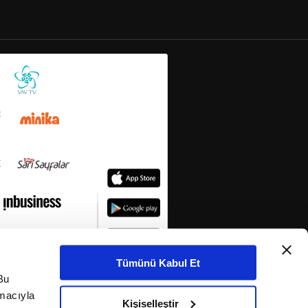
Tümünü Kabul Et
Bu
amacıyla
Kişiselleştir