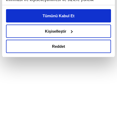
reklam/pazarlama faaliyetlerinin yapılması, amaçlarıyla
sınırlı olarak açık rızanız dahilinde kullanılacaktır.
Tümünü Kabul Et
Çerezlere ilişkin tercihlerinizi çerez paneli vasıtasıyla
belirleyebilirsiniz. Çerezlere ilişkin detaylı bilgi için
Ayarlar butonuna tıklayabilir,
Çerez Bilgilendirme
Kişiselleştir
Metnimizi ziyaret edebilirsiniz.
6698 sayılı Kişisel Verilerin Korunması Kanunu uyarınca
Reddet
hazırlanmış olan İnternet Sitesi Aydınlatma Metnimizi
okumak ve sitemizi ziyaretiniz kapsamında
gerçekleştirilen veri işleme faaliyetleri ile ilgili daha
detaylı bilgi almak için lütfen
tıklayınız.