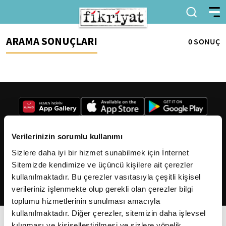
ARAMA SONUÇLARI
0 SONUÇ
Verilerinizin sorumlu kullanımı
Sizlere daha iyi bir hizmet sunabilmek için İnternet
2026
Fikriyat
. Tüm hakları saklıdır.
Sitemizde kendimize ve üçüncü kişilere ait çerezler
kullanılmaktadır. Bu çerezler vasıtasıyla çeşitli kişisel
verileriniz işlenmekte olup gerekli olan çerezler bilgi
toplumu hizmetlerinin sunulması amacıyla
kullanılmaktadır. Diğer çerezler, sitemizin daha işlevsel
kılınması ve kişiselleştirilmesi ve sizlere yönelik