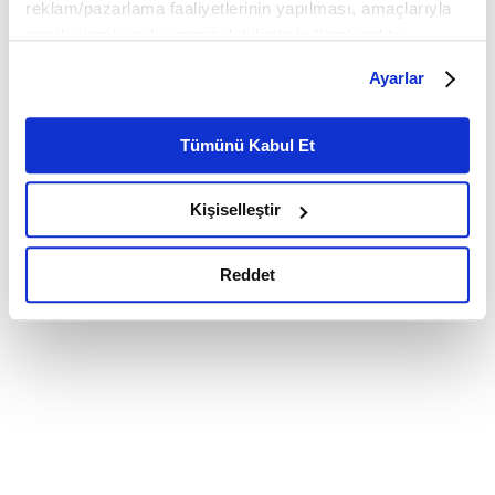
reklam/pazarlama faaliyetlerinin yapılması, amaçlarıyla
sınırlı olarak açık rızanız dahilinde kullanılacaktır.
Çerezlere ilişkin tercihlerinizi çerez paneli vasıtasıyla
Ayarlar
belirleyebilirsiniz. Çerezlere ilişkin detaylı bilgi için
Ayarlar butonuna tıklayabilir,
Çerez Bilgilendirme
Metnimizi ziyaret edebilirsiniz.
Tümünü Kabul Et
6698 sayılı Kişisel Verilerin Korunması Kanunu uyarınca
hazırlanmış olan İnternet Sitesi Aydınlatma Metnimizi
Kişiselleştir
okumak ve sitemizi ziyaretiniz kapsamında
gerçekleştirilen veri işleme faaliyetleri ile ilgili daha
detaylı bilgi almak için lütfen
tıklayınız.
Reddet