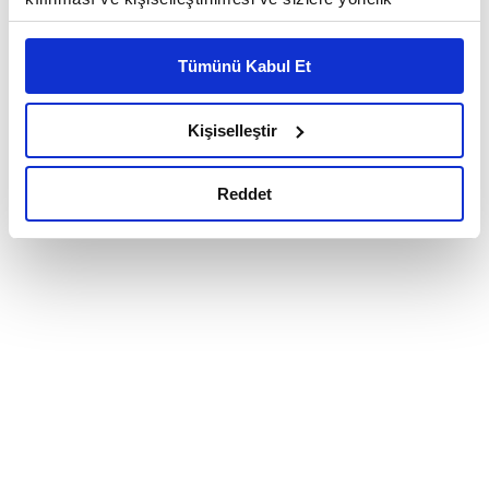
reklam/pazarlama faaliyetlerinin yapılması, amaçlarıyla
sınırlı olarak açık rızanız dahilinde kullanılacaktır.
Tümünü Kabul Et
Çerezlere ilişkin tercihlerinizi çerez paneli vasıtasıyla
belirleyebilirsiniz. Çerezlere ilişkin detaylı bilgi için
Ayarlar butonuna tıklayabilir,
Çerez Bilgilendirme
Kişiselleştir
Metnimizi ziyaret edebilirsiniz.
6698 sayılı Kişisel Verilerin Korunması Kanunu uyarınca
Reddet
hazırlanmış olan İnternet Sitesi Aydınlatma Metnimizi
okumak ve sitemizi ziyaretiniz kapsamında
gerçekleştirilen veri işleme faaliyetleri ile ilgili daha
detaylı bilgi almak için lütfen
tıklayınız.