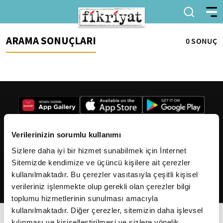
ARAMA SONUÇLARI
0 SONUÇ
Verilerinizin sorumlu kullanımı
Sizlere daha iyi bir hizmet sunabilmek için İnternet
2026
Fikriyat
. Tüm hakları saklıdır.
Sitemizde kendimize ve üçüncü kişilere ait çerezler
kullanılmaktadır. Bu çerezler vasıtasıyla çeşitli kişisel
verileriniz işlenmekte olup gerekli olan çerezler bilgi
toplumu hizmetlerinin sunulması amacıyla
kullanılmaktadır. Diğer çerezler, sitemizin daha işlevsel
kılınması ve kişiselleştirilmesi ve sizlere yönelik