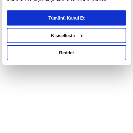
reklam/pazarlama faaliyetlerinin yapılması, amaçlarıyla
sınırlı olarak açık rızanız dahilinde kullanılacaktır.
Tümünü Kabul Et
Çerezlere ilişkin tercihlerinizi çerez paneli vasıtasıyla
belirleyebilirsiniz. Çerezlere ilişkin detaylı bilgi için
Ayarlar butonuna tıklayabilir,
Çerez Bilgilendirme
Kişiselleştir
Metnimizi ziyaret edebilirsiniz.
6698 sayılı Kişisel Verilerin Korunması Kanunu uyarınca
Reddet
hazırlanmış olan İnternet Sitesi Aydınlatma Metnimizi
okumak ve sitemizi ziyaretiniz kapsamında
gerçekleştirilen veri işleme faaliyetleri ile ilgili daha
detaylı bilgi almak için lütfen
tıklayınız.