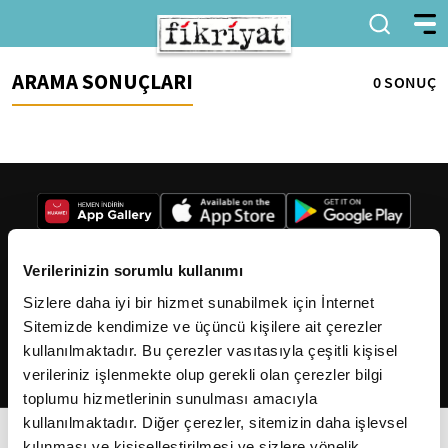
ARAMA SONUÇLARI
0 SONUÇ
Verilerinizin sorumlu kullanımı
Sizlere daha iyi bir hizmet sunabilmek için İnternet
2026
Fikriyat
. Tüm hakları saklıdır.
Sitemizde kendimize ve üçüncü kişilere ait çerezler
kullanılmaktadır. Bu çerezler vasıtasıyla çeşitli kişisel
verileriniz işlenmekte olup gerekli olan çerezler bilgi
toplumu hizmetlerinin sunulması amacıyla
kullanılmaktadır. Diğer çerezler, sitemizin daha işlevsel
kılınması ve kişiselleştirilmesi ve sizlere yönelik