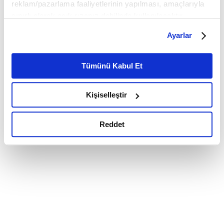
reklam/pazarlama faaliyetlerinin yapılması, amaçlarıyla
sınırlı olarak açık rızanız dahilinde kullanılacaktır.
Çerezlere ilişkin tercihlerinizi çerez paneli vasıtasıyla
Ayarlar
belirleyebilirsiniz. Çerezlere ilişkin detaylı bilgi için
Ayarlar butonuna tıklayabilir,
Çerez Bilgilendirme
Metnimizi ziyaret edebilirsiniz.
Tümünü Kabul Et
6698 sayılı Kişisel Verilerin Korunması Kanunu uyarınca
hazırlanmış olan İnternet Sitesi Aydınlatma Metnimizi
Kişiselleştir
okumak ve sitemizi ziyaretiniz kapsamında
gerçekleştirilen veri işleme faaliyetleri ile ilgili daha
detaylı bilgi almak için lütfen
tıklayınız.
Reddet