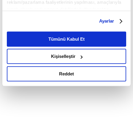
reklam/pazarlama faaliyetlerinin yapılması, amaçlarıyla
sınırlı olarak açık rızanız dahilinde kullanılacaktır.
Çerezlere ilişkin tercihlerinizi çerez paneli vasıtasıyla
Ayarlar
belirleyebilirsiniz. Çerezlere ilişkin detaylı bilgi için
Ayarlar butonuna tıklayabilir,
Çerez Bilgilendirme
Metnimizi ziyaret edebilirsiniz.
Tümünü Kabul Et
6698 sayılı Kişisel Verilerin Korunması Kanunu uyarınca
hazırlanmış olan İnternet Sitesi Aydınlatma Metnimizi
Kişiselleştir
okumak ve sitemizi ziyaretiniz kapsamında
gerçekleştirilen veri işleme faaliyetleri ile ilgili daha
detaylı bilgi almak için lütfen
tıklayınız.
Reddet