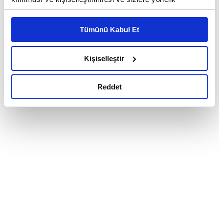
reklam/pazarlama faaliyetlerinin yapılması, amaçlarıyla
sınırlı olarak açık rızanız dahilinde kullanılacaktır.
Tümünü Kabul Et
Çerezlere ilişkin tercihlerinizi çerez paneli vasıtasıyla
belirleyebilirsiniz. Çerezlere ilişkin detaylı bilgi için
Ayarlar butonuna tıklayabilir,
Çerez Bilgilendirme
Kişiselleştir
Metnimizi ziyaret edebilirsiniz.
6698 sayılı Kişisel Verilerin Korunması Kanunu uyarınca
Reddet
hazırlanmış olan İnternet Sitesi Aydınlatma Metnimizi
okumak ve sitemizi ziyaretiniz kapsamında
gerçekleştirilen veri işleme faaliyetleri ile ilgili daha
detaylı bilgi almak için lütfen
tıklayınız.