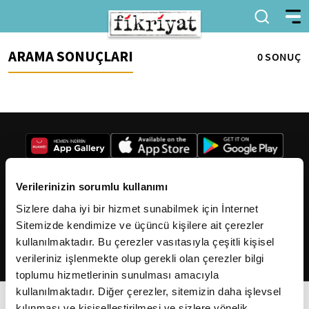
ARAMA SONUÇLARI
0 SONUÇ
Verilerinizin sorumlu kullanımı
Sizlere daha iyi bir hizmet sunabilmek için İnternet
2026
Fikriyat
. Tüm hakları saklıdır.
Sitemizde kendimize ve üçüncü kişilere ait çerezler
kullanılmaktadır. Bu çerezler vasıtasıyla çeşitli kişisel
verileriniz işlenmekte olup gerekli olan çerezler bilgi
toplumu hizmetlerinin sunulması amacıyla
kullanılmaktadır. Diğer çerezler, sitemizin daha işlevsel
kılınması ve kişiselleştirilmesi ve sizlere yönelik