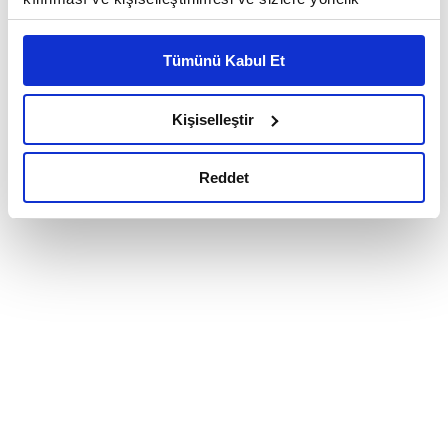
reklam/pazarlama faaliyetlerinin yapılması, amaçlarıyla
sınırlı olarak açık rızanız dahilinde kullanılacaktır.
Tümünü Kabul Et
Çerezlere ilişkin tercihlerinizi çerez paneli vasıtasıyla
belirleyebilirsiniz. Çerezlere ilişkin detaylı bilgi için
Ayarlar butonuna tıklayabilir,
Çerez Bilgilendirme
Kişiselleştir
Metnimizi ziyaret edebilirsiniz.
6698 sayılı Kişisel Verilerin Korunması Kanunu uyarınca
Reddet
hazırlanmış olan İnternet Sitesi Aydınlatma Metnimizi
okumak ve sitemizi ziyaretiniz kapsamında
gerçekleştirilen veri işleme faaliyetleri ile ilgili daha
detaylı bilgi almak için lütfen
tıklayınız.