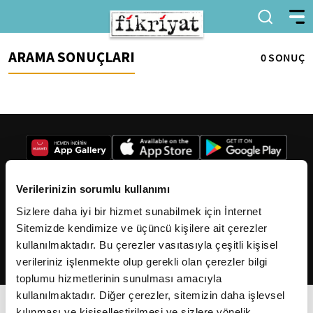
ARAMA SONUÇLARI
0 SONUÇ
Verilerinizin sorumlu kullanımı
Sizlere daha iyi bir hizmet sunabilmek için İnternet
2026
Fikriyat
. Tüm hakları saklıdır.
Sitemizde kendimize ve üçüncü kişilere ait çerezler
kullanılmaktadır. Bu çerezler vasıtasıyla çeşitli kişisel
verileriniz işlenmekte olup gerekli olan çerezler bilgi
toplumu hizmetlerinin sunulması amacıyla
kullanılmaktadır. Diğer çerezler, sitemizin daha işlevsel
kılınması ve kişiselleştirilmesi ve sizlere yönelik