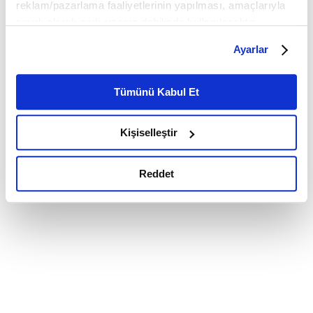
reklam/pazarlama faaliyetlerinin yapılması, amaçlarıyla
sınırlı olarak açık rızanız dahilinde kullanılacaktır.
Çerezlere ilişkin tercihlerinizi çerez paneli vasıtasıyla
Ayarlar
belirleyebilirsiniz. Çerezlere ilişkin detaylı bilgi için
Ayarlar butonuna tıklayabilir,
Çerez Bilgilendirme
Metnimizi ziyaret edebilirsiniz.
Tümünü Kabul Et
6698 sayılı Kişisel Verilerin Korunması Kanunu uyarınca
hazırlanmış olan İnternet Sitesi Aydınlatma Metnimizi
Kişiselleştir
okumak ve sitemizi ziyaretiniz kapsamında
gerçekleştirilen veri işleme faaliyetleri ile ilgili daha
detaylı bilgi almak için lütfen
tıklayınız.
Reddet