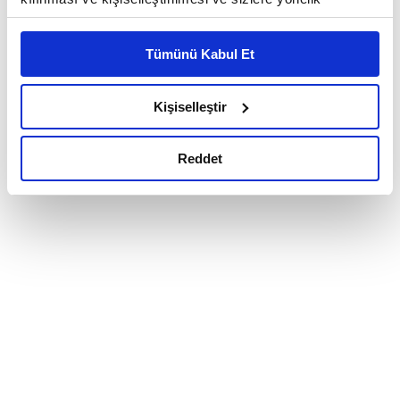
reklam/pazarlama faaliyetlerinin yapılması, amaçlarıyla
sınırlı olarak açık rızanız dahilinde kullanılacaktır.
Tümünü Kabul Et
Çerezlere ilişkin tercihlerinizi çerez paneli vasıtasıyla
belirleyebilirsiniz. Çerezlere ilişkin detaylı bilgi için
Ayarlar butonuna tıklayabilir,
Çerez Bilgilendirme
Kişiselleştir
Metnimizi ziyaret edebilirsiniz.
6698 sayılı Kişisel Verilerin Korunması Kanunu uyarınca
Reddet
hazırlanmış olan İnternet Sitesi Aydınlatma Metnimizi
okumak ve sitemizi ziyaretiniz kapsamında
gerçekleştirilen veri işleme faaliyetleri ile ilgili daha
detaylı bilgi almak için lütfen
tıklayınız.