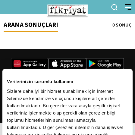
ARAMA SONUÇLARI
0 SONUÇ
Verilerinizin sorumlu kullanımı
Sizlere daha iyi bir hizmet sunabilmek için İnternet
2026
Fikriyat
. Tüm hakları saklıdır.
Sitemizde kendimize ve üçüncü kişilere ait çerezler
kullanılmaktadır. Bu çerezler vasıtasıyla çeşitli kişisel
verileriniz işlenmekte olup gerekli olan çerezler bilgi
toplumu hizmetlerinin sunulması amacıyla
kullanılmaktadır. Diğer çerezler, sitemizin daha işlevsel
kılınması ve kişiselleştirilmesi ve sizlere yönelik