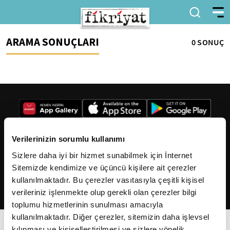
ARAMA SONUÇLARI
0 SONUÇ
Verilerinizin sorumlu kullanımı
Sizlere daha iyi bir hizmet sunabilmek için İnternet
2026
Fikriyat
. Tüm hakları saklıdır.
Sitemizde kendimize ve üçüncü kişilere ait çerezler
kullanılmaktadır. Bu çerezler vasıtasıyla çeşitli kişisel
verileriniz işlenmekte olup gerekli olan çerezler bilgi
toplumu hizmetlerinin sunulması amacıyla
kullanılmaktadır. Diğer çerezler, sitemizin daha işlevsel
kılınması ve kişiselleştirilmesi ve sizlere yönelik