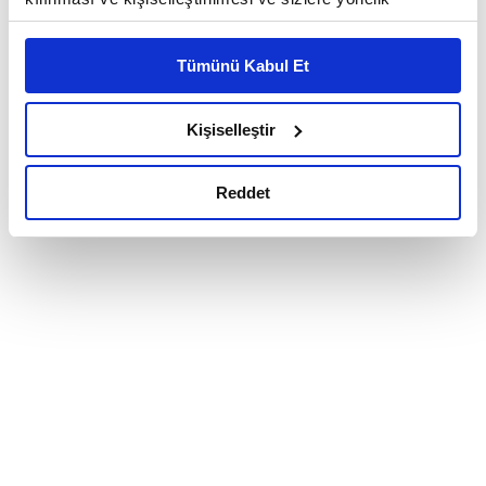
reklam/pazarlama faaliyetlerinin yapılması, amaçlarıyla
sınırlı olarak açık rızanız dahilinde kullanılacaktır.
Tümünü Kabul Et
Çerezlere ilişkin tercihlerinizi çerez paneli vasıtasıyla
belirleyebilirsiniz. Çerezlere ilişkin detaylı bilgi için
Ayarlar butonuna tıklayabilir,
Çerez Bilgilendirme
Kişiselleştir
Metnimizi ziyaret edebilirsiniz.
6698 sayılı Kişisel Verilerin Korunması Kanunu uyarınca
Reddet
hazırlanmış olan İnternet Sitesi Aydınlatma Metnimizi
okumak ve sitemizi ziyaretiniz kapsamında
gerçekleştirilen veri işleme faaliyetleri ile ilgili daha
detaylı bilgi almak için lütfen
tıklayınız.