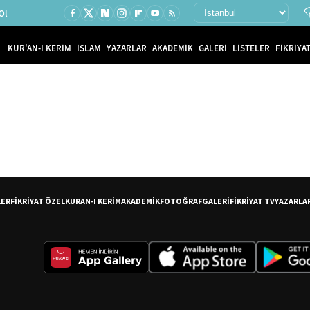
Ol
KUR'AN-I KERİM
İSLAM
YAZARLAR
AKADEMİK
GALERİ
LİSTELER
FİKRİYAT
LER
FİKRİYAT ÖZEL
KURAN-I KERİM
AKADEMİK
FOTOĞRAF
GALERİ
FİKRİYAT TV
YAZARLA