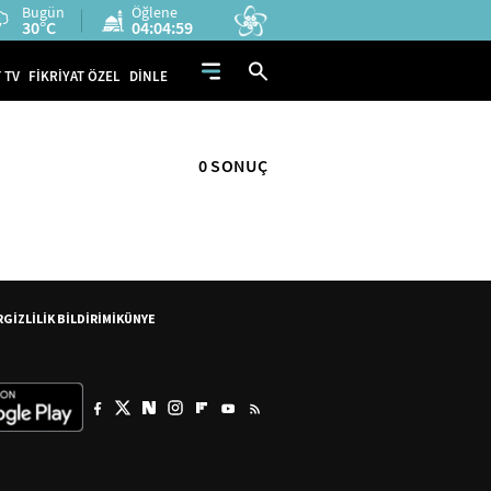
Bugün
Öğlene
30°C
04:04:59
 TV
FİKRİYAT ÖZEL
DİNLE
0 SONUÇ
R
GİZLİLİK BİLDİRİMİ
KÜNYE