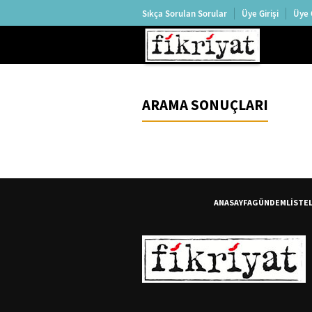
Sıkça Sorulan Sorular
Üye Girişi
Üye 
ARAMA SONUÇLARI
ANASAYFA
GÜNDEM
LİSTE