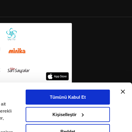
Tümünü Kabul Et
ait
erekli
Kişiselleştir
r,
Reddet