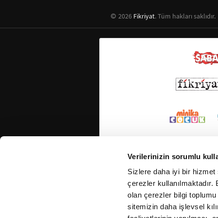
2026
Fikriyat
. Tüm hakları saklıdır.
Verilerinizin sorumlu kull
Sizlere daha iyi bir hizmet
çerezler kullanılmaktadır. B
olan çerezler bilgi toplumu
sitemizin daha işlevsel kıl