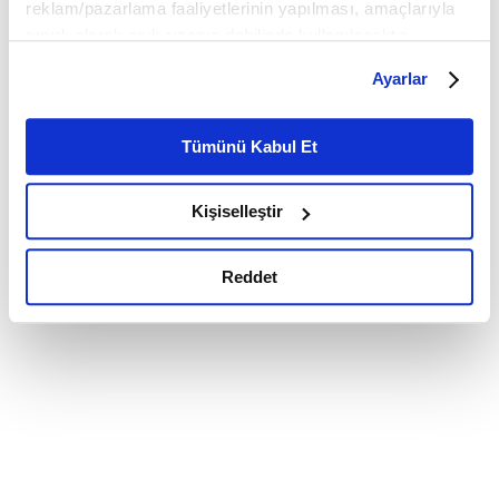
reklam/pazarlama faaliyetlerinin yapılması, amaçlarıyla
sınırlı olarak açık rızanız dahilinde kullanılacaktır.
Çerezlere ilişkin tercihlerinizi çerez paneli vasıtasıyla
Ayarlar
belirleyebilirsiniz. Çerezlere ilişkin detaylı bilgi için
Ayarlar butonuna tıklayabilir,
Çerez Bilgilendirme
Metnimizi ziyaret edebilirsiniz.
Tümünü Kabul Et
6698 sayılı Kişisel Verilerin Korunması Kanunu uyarınca
hazırlanmış olan İnternet Sitesi Aydınlatma Metnimizi
Kişiselleştir
okumak ve sitemizi ziyaretiniz kapsamında
gerçekleştirilen veri işleme faaliyetleri ile ilgili daha
detaylı bilgi almak için lütfen
tıklayınız.
Reddet