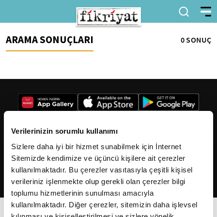
ARAMA SONUÇLARI
0 SONUÇ
Verilerinizin sorumlu kullanımı
Sizlere daha iyi bir hizmet sunabilmek için İnternet
2026
Fikriyat
. Tüm hakları saklıdır.
Sitemizde kendimize ve üçüncü kişilere ait çerezler
kullanılmaktadır. Bu çerezler vasıtasıyla çeşitli kişisel
verileriniz işlenmekte olup gerekli olan çerezler bilgi
toplumu hizmetlerinin sunulması amacıyla
kullanılmaktadır. Diğer çerezler, sitemizin daha işlevsel
kılınması ve kişiselleştirilmesi ve sizlere yönelik