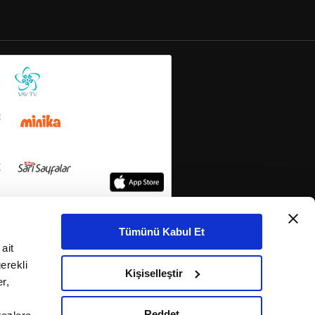
Tümünü Kabul Et
ait
erekli
Kişiselleştir
r,
Reddet