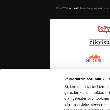
2026
Fikriyat
. Tüm hakları saklıdır.
Verilerinizin sorumlu kull
Sizlere daha iyi bir hizmet
çerezler kullanılmaktadır. B
olan çerezler bilgi toplumu
sitemizin daha işlevsel kıl