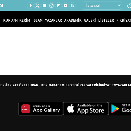
Ol
KUR'AN-I KERİM
İSLAM
YAZARLAR
AKADEMİK
GALERİ
LİSTELER
FİKRİYAT
LER
FİKRİYAT ÖZEL
KURAN-I KERİM
AKADEMİK
FOTOĞRAF
GALERİ
FİKRİYAT TV
YAZARLA