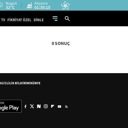
Bugün
Akşama
32°C
01:35:15
 TV
FİKRİYAT ÖZEL
DİNLE
0 SONUÇ
R
GİZLİLİK BİLDİRİMİ
KÜNYE