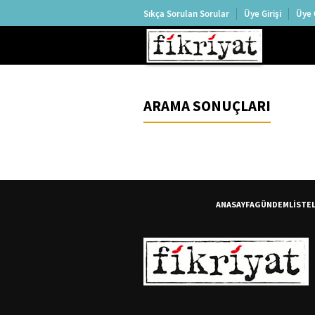
Sıkça Sorulan Sorular
Üye Girişi
Üye 
ARAMA SONUÇLARI
ANASAYFA
GÜNDEM
LİSTE