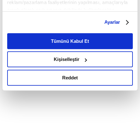
reklam/pazarlama faaliyetlerinin yapılması, amaçlarıyla
sınırlı olarak açık rızanız dahilinde kullanılacaktır.
Çerezlere ilişkin tercihlerinizi çerez paneli vasıtasıyla
Ayarlar
belirleyebilirsiniz. Çerezlere ilişkin detaylı bilgi için
Ayarlar butonuna tıklayabilir,
Çerez Bilgilendirme
Metnimizi ziyaret edebilirsiniz.
Tümünü Kabul Et
6698 sayılı Kişisel Verilerin Korunması Kanunu uyarınca
hazırlanmış olan İnternet Sitesi Aydınlatma Metnimizi
Kişiselleştir
okumak ve sitemizi ziyaretiniz kapsamında
gerçekleştirilen veri işleme faaliyetleri ile ilgili daha
detaylı bilgi almak için lütfen
tıklayınız.
Reddet