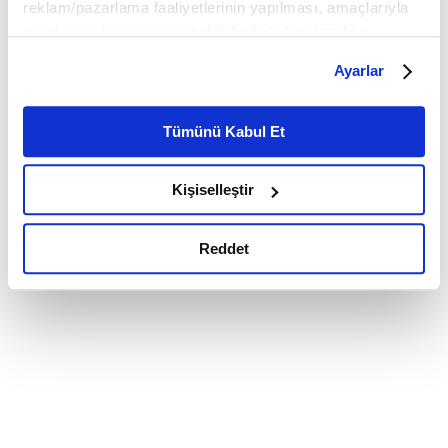
reklam/pazarlama faaliyetlerinin yapılması, amaçlarıyla
sınırlı olarak açık rızanız dahilinde kullanılacaktır.
Çerezlere ilişkin tercihlerinizi çerez paneli vasıtasıyla
Ayarlar
belirleyebilirsiniz. Çerezlere ilişkin detaylı bilgi için
Ayarlar butonuna tıklayabilir,
Çerez Bilgilendirme
Metnimizi ziyaret edebilirsiniz.
Tümünü Kabul Et
6698 sayılı Kişisel Verilerin Korunması Kanunu uyarınca
hazırlanmış olan İnternet Sitesi Aydınlatma Metnimizi
Kişiselleştir
okumak ve sitemizi ziyaretiniz kapsamında
gerçekleştirilen veri işleme faaliyetleri ile ilgili daha
detaylı bilgi almak için lütfen
tıklayınız.
Reddet