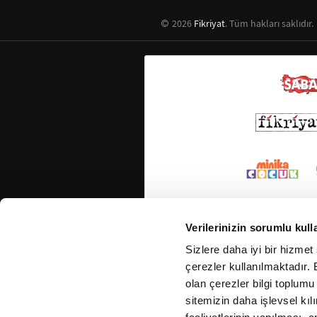
2026
Fikriyat
. Tüm hakları saklıdır.
Verilerinizin sorumlu kull
Sizlere daha iyi bir hizmet
çerezler kullanılmaktadır. B
olan çerezler bilgi toplumu
sitemizin daha işlevsel kıl