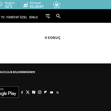
Bugün
Güneşe
32°C
01:26:07
 TV
FİKRİYAT ÖZEL
DİNLE
0 SONUÇ
R
GİZLİLİK BİLDİRİMİ
KÜNYE