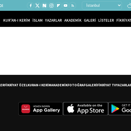
Ol
KUR'AN-I KERİM
İSLAM
YAZARLAR
AKADEMİK
GALERİ
LİSTELER
FİKRİYAT
LER
FİKRİYAT ÖZEL
KURAN-I KERİM
AKADEMİK
FOTOĞRAF
GALERİ
FİKRİYAT TV
YAZARLA