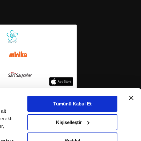
Tümünü Kabul Et
ait
erekli
Kişiselleştir
r,
Reddet