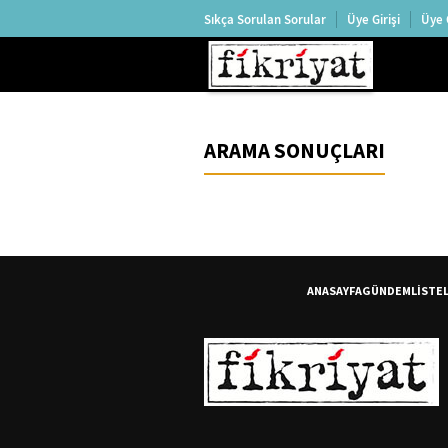
Sıkça Sorulan Sorular
Üye Girişi
Üye 
ARAMA SONUÇLARI
ANASAYFA
GÜNDEM
LİSTE