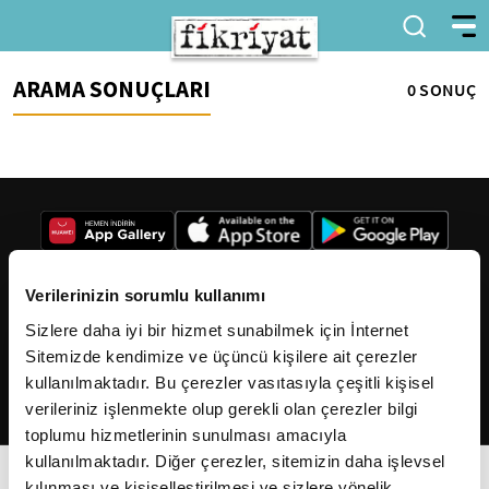
ARAMA SONUÇLARI
0 SONUÇ
Verilerinizin sorumlu kullanımı
Sizlere daha iyi bir hizmet sunabilmek için İnternet
2026
Fikriyat
. Tüm hakları saklıdır.
Sitemizde kendimize ve üçüncü kişilere ait çerezler
kullanılmaktadır. Bu çerezler vasıtasıyla çeşitli kişisel
verileriniz işlenmekte olup gerekli olan çerezler bilgi
toplumu hizmetlerinin sunulması amacıyla
kullanılmaktadır. Diğer çerezler, sitemizin daha işlevsel
kılınması ve kişiselleştirilmesi ve sizlere yönelik