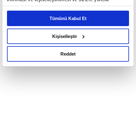
reklam/pazarlama faaliyetlerinin yapılması, amaçlarıyla
sınırlı olarak açık rızanız dahilinde kullanılacaktır.
Tümünü Kabul Et
Çerezlere ilişkin tercihlerinizi çerez paneli vasıtasıyla
belirleyebilirsiniz. Çerezlere ilişkin detaylı bilgi için
Ayarlar butonuna tıklayabilir,
Çerez Bilgilendirme
Kişiselleştir
Metnimizi ziyaret edebilirsiniz.
6698 sayılı Kişisel Verilerin Korunması Kanunu uyarınca
Reddet
hazırlanmış olan İnternet Sitesi Aydınlatma Metnimizi
okumak ve sitemizi ziyaretiniz kapsamında
gerçekleştirilen veri işleme faaliyetleri ile ilgili daha
detaylı bilgi almak için lütfen
tıklayınız.