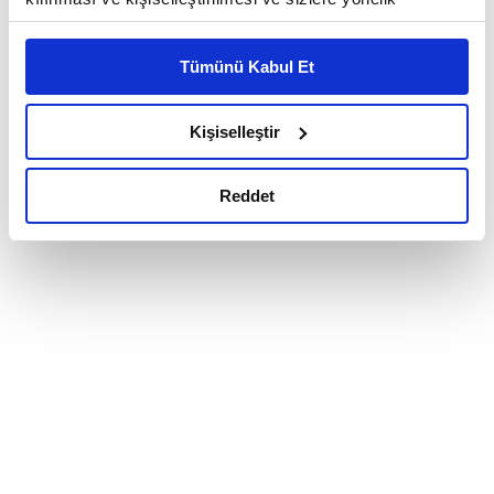
reklam/pazarlama faaliyetlerinin yapılması, amaçlarıyla
sınırlı olarak açık rızanız dahilinde kullanılacaktır.
Tümünü Kabul Et
Çerezlere ilişkin tercihlerinizi çerez paneli vasıtasıyla
belirleyebilirsiniz. Çerezlere ilişkin detaylı bilgi için
Ayarlar butonuna tıklayabilir,
Çerez Bilgilendirme
Kişiselleştir
Metnimizi ziyaret edebilirsiniz.
6698 sayılı Kişisel Verilerin Korunması Kanunu uyarınca
Reddet
hazırlanmış olan İnternet Sitesi Aydınlatma Metnimizi
okumak ve sitemizi ziyaretiniz kapsamında
gerçekleştirilen veri işleme faaliyetleri ile ilgili daha
detaylı bilgi almak için lütfen
tıklayınız.