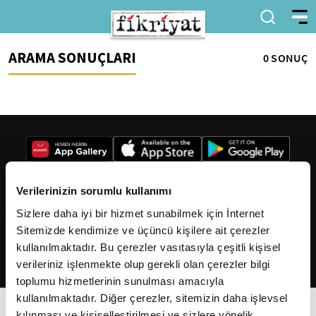
ARAMA SONUÇLARI
0 SONUÇ
Verilerinizin sorumlu kullanımı
Sizlere daha iyi bir hizmet sunabilmek için İnternet
2026
Fikriyat
. Tüm hakları saklıdır.
Sitemizde kendimize ve üçüncü kişilere ait çerezler
kullanılmaktadır. Bu çerezler vasıtasıyla çeşitli kişisel
verileriniz işlenmekte olup gerekli olan çerezler bilgi
toplumu hizmetlerinin sunulması amacıyla
kullanılmaktadır. Diğer çerezler, sitemizin daha işlevsel
kılınması ve kişiselleştirilmesi ve sizlere yönelik