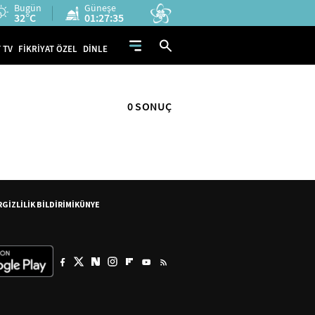
Bugün
Güneşe
32°C
01:27:34
 TV
FİKRİYAT ÖZEL
DİNLE
0 SONUÇ
R
GİZLİLİK BİLDİRİMİ
KÜNYE