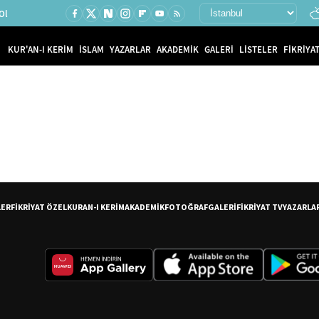
Ol
KUR'AN-I KERİM
İSLAM
YAZARLAR
AKADEMİK
GALERİ
LİSTELER
FİKRİYAT
LER
FİKRİYAT ÖZEL
KURAN-I KERİM
AKADEMİK
FOTOĞRAF
GALERİ
FİKRİYAT TV
YAZARLA