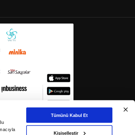
Tümünü Kabul Et
Bu
amacıyla
Kişiselleştir