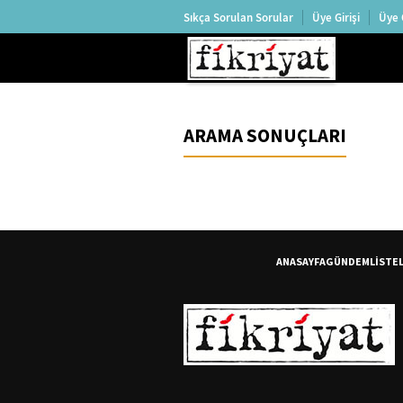
Sıkça Sorulan Sorular
Üye Girişi
Üye 
ARAMA SONUÇLARI
ANASAYFA
GÜNDEM
LİSTE