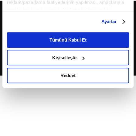
reklam/pazarlama faaliyetlerinin yapılması, amaçlarıyla
sınırlı olarak açık rızanız dahilinde kullanılacaktır.
Çerezlere ilişkin tercihlerinizi çerez paneli vasıtasıyla
Ayarlar
belirleyebilirsiniz. Çerezlere ilişkin detaylı bilgi için
Ayarlar butonuna tıklayabilir,
Çerez Bilgilendirme
Metnimizi ziyaret edebilirsiniz.
Tümünü Kabul Et
6698 sayılı Kişisel Verilerin Korunması Kanunu uyarınca
2026
Fikriyat
. Tüm hakları saklıdır.
hazırlanmış olan İnternet Sitesi Aydınlatma Metnimizi
Kişiselleştir
okumak ve sitemizi ziyaretiniz kapsamında
gerçekleştirilen veri işleme faaliyetleri ile ilgili daha
detaylı bilgi almak için lütfen
tıklayınız.
Reddet