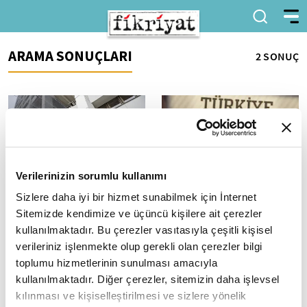
ARAMA SONUÇLARI
2 SONUÇ
Verilerinizin sorumlu kullanımı
Sizlere daha iyi bir hizmet sunabilmek için İnternet
TCMB'den ilave adımlar
The Wall Street Journal
geldi
Türkiye ekonomisinin
Sitemizde kendimize ve üçüncü kişilere ait çerezler
güçlenebileceğini yazdı
Türkiye Cumhuriyet Merkez
kullanılmaktadır. Bu çerezler vasıtasıyla çeşitli kişisel
Bankası, parasal aktarım
The Wall Street Journal,
verileriniz işlenmekte olup gerekli olan çerezler bilgi
mekanizmasını desteklemek
Türkiye'nin uyguladığı ortodoks
toplumu hizmetlerinin sunulması amacıyla
amacıyla zorunlu karşılık
olmayan politikalara karşın
kullanılmaktadır. Diğer çerezler, sitemizin daha işlevsel
uygulamasında...
ekonominin, dünya genelinde
kılınması ve kişiselleştirilmesi ve sizlere yönelik
yumuşaması...