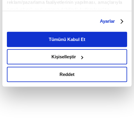
reklam/pazarlama faaliyetlerinin yapılması, amaçlarıyla
sınırlı olarak açık rızanız dahilinde kullanılacaktır.
Çerezlere ilişkin tercihlerinizi çerez paneli vasıtasıyla
Ayarlar
belirleyebilirsiniz. Çerezlere ilişkin detaylı bilgi için
Ayarlar butonuna tıklayabilir,
Çerez Bilgilendirme
Metnimizi ziyaret edebilirsiniz.
Tümünü Kabul Et
6698 sayılı Kişisel Verilerin Korunması Kanunu uyarınca
hazırlanmış olan İnternet Sitesi Aydınlatma Metnimizi
Kişiselleştir
okumak ve sitemizi ziyaretiniz kapsamında
gerçekleştirilen veri işleme faaliyetleri ile ilgili daha
detaylı bilgi almak için lütfen
tıklayınız.
Reddet