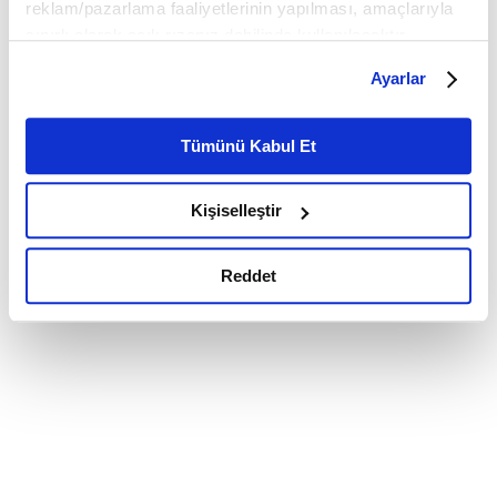
reklam/pazarlama faaliyetlerinin yapılması, amaçlarıyla
sınırlı olarak açık rızanız dahilinde kullanılacaktır.
Çerezlere ilişkin tercihlerinizi çerez paneli vasıtasıyla
Ayarlar
belirleyebilirsiniz. Çerezlere ilişkin detaylı bilgi için
Ayarlar butonuna tıklayabilir,
Çerez Bilgilendirme
Metnimizi ziyaret edebilirsiniz.
Tümünü Kabul Et
6698 sayılı Kişisel Verilerin Korunması Kanunu uyarınca
hazırlanmış olan İnternet Sitesi Aydınlatma Metnimizi
Kişiselleştir
okumak ve sitemizi ziyaretiniz kapsamında
gerçekleştirilen veri işleme faaliyetleri ile ilgili daha
detaylı bilgi almak için lütfen
tıklayınız.
Reddet