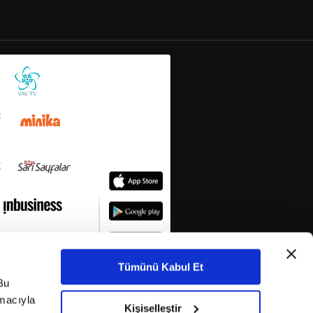
Tümünü Kabul Et
Bu
amacıyla
Kişiselleştir