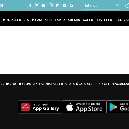
Ol
KUR'AN-I KERİM
İSLAM
YAZARLAR
AKADEMİK
GALERİ
LİSTELER
FİKRİYAT
LER
FİKRİYAT ÖZEL
KURAN-I KERİM
AKADEMİK
FOTOĞRAF
GALERİ
FİKRİYAT TV
YAZARLA