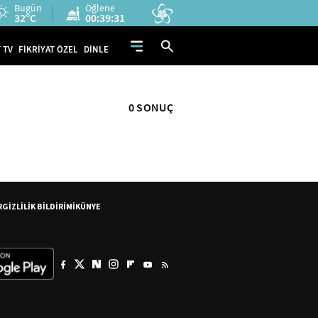
Bugün
Öğlene
32°C
00:39:30
 TV
FİKRİYAT ÖZEL
DİNLE
0 SONUÇ
R
GİZLİLİK BİLDİRİMİ
KÜNYE