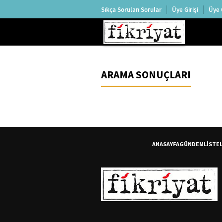
Sıkça Sorulan Sorular
Üye Girişi
Üye 
ARAMA SONUÇLARI
ANASAYFA
GÜNDEM
LİSTE