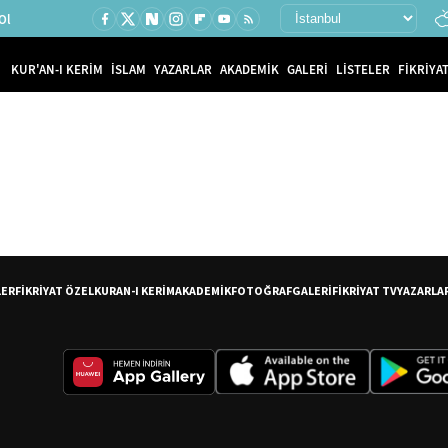
Ol
KUR'AN-I KERİM
İSLAM
YAZARLAR
AKADEMİK
GALERİ
LİSTELER
FİKRİYAT
LER
FİKRİYAT ÖZEL
KURAN-I KERİM
AKADEMİK
FOTOĞRAF
GALERİ
FİKRİYAT TV
YAZARLA