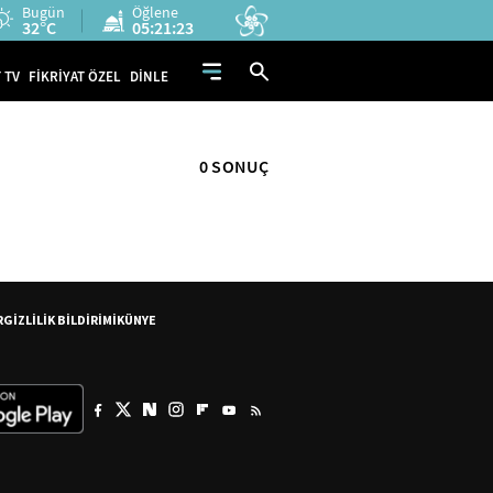
Bugün
Öğlene
32°C
05:21:23
 TV
FİKRİYAT ÖZEL
DİNLE
0 SONUÇ
R
GİZLİLİK BİLDİRİMİ
KÜNYE