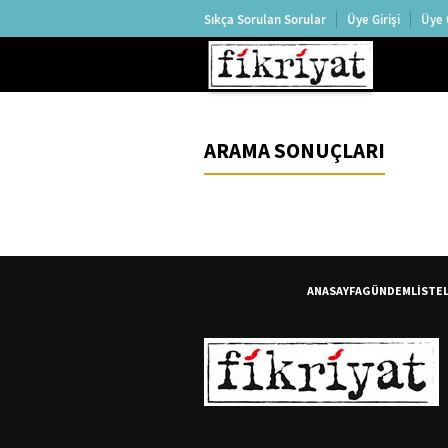
Sıkça Sorulan Sorular
Üye Girişi
Üye 
ARAMA SONUÇLARI
ANASAYFA
GÜNDEM
LİSTE