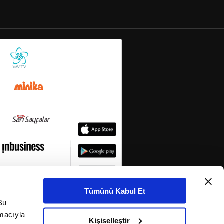
Tümünü Kabul Et
Bu
amacıyla
Kişiselleştir