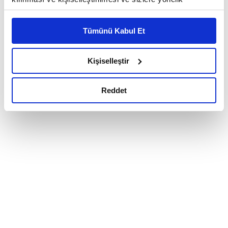
reklam/pazarlama faaliyetlerinin yapılması, amaçlarıyla
sınırlı olarak açık rızanız dahilinde kullanılacaktır.
Tümünü Kabul Et
Çerezlere ilişkin tercihlerinizi çerez paneli vasıtasıyla
belirleyebilirsiniz. Çerezlere ilişkin detaylı bilgi için
Ayarlar butonuna tıklayabilir,
Çerez Bilgilendirme
Kişiselleştir
Metnimizi ziyaret edebilirsiniz.
6698 sayılı Kişisel Verilerin Korunması Kanunu uyarınca
Reddet
hazırlanmış olan İnternet Sitesi Aydınlatma Metnimizi
okumak ve sitemizi ziyaretiniz kapsamında
gerçekleştirilen veri işleme faaliyetleri ile ilgili daha
detaylı bilgi almak için lütfen
tıklayınız.