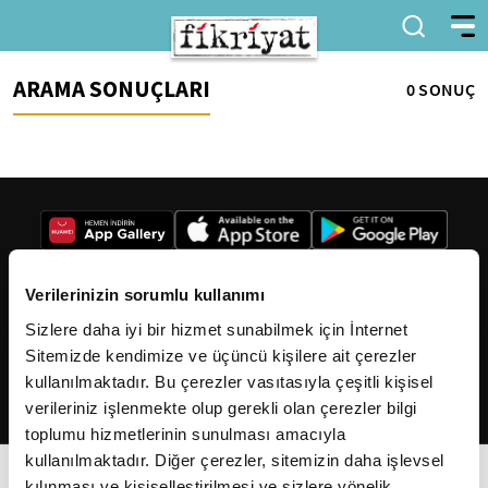
ARAMA SONUÇLARI
0 SONUÇ
Verilerinizin sorumlu kullanımı
Sizlere daha iyi bir hizmet sunabilmek için İnternet
2026
Fikriyat
. Tüm hakları saklıdır.
Sitemizde kendimize ve üçüncü kişilere ait çerezler
kullanılmaktadır. Bu çerezler vasıtasıyla çeşitli kişisel
verileriniz işlenmekte olup gerekli olan çerezler bilgi
toplumu hizmetlerinin sunulması amacıyla
kullanılmaktadır. Diğer çerezler, sitemizin daha işlevsel
kılınması ve kişiselleştirilmesi ve sizlere yönelik