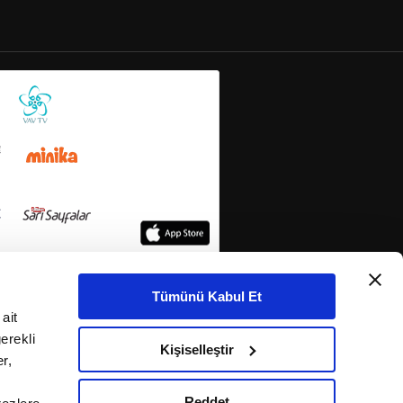
Tümünü Kabul Et
ait
erekli
Kişiselleştir
r,
Reddet