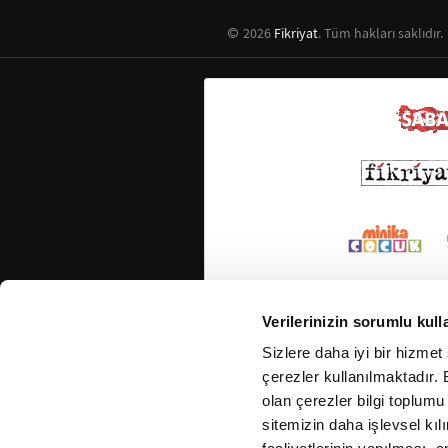
2026
Fikriyat
. Tüm hakları saklıdır.
Verilerinizin sorumlu kull
Sizlere daha iyi bir hizmet
çerezler kullanılmaktadır. B
olan çerezler bilgi toplumu
sitemizin daha işlevsel kıl