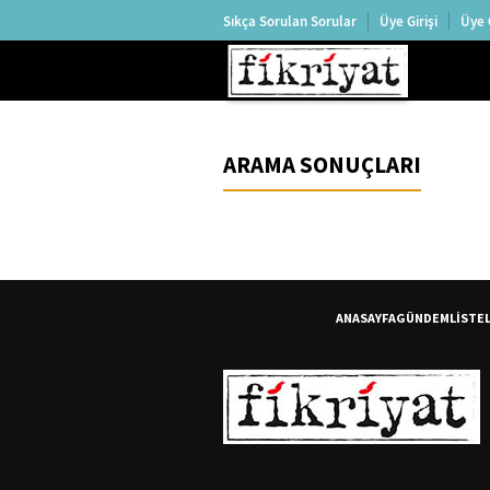
Sıkça Sorulan Sorular
Üye Girişi
Üye 
ARAMA SONUÇLARI
ANASAYFA
GÜNDEM
LİSTE