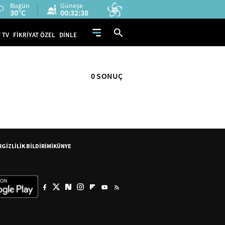
Bugün
Güneşe
30°C
00:32:38
 TV
FİKRİYAT ÖZEL
DİNLE
0 SONUÇ
R
GİZLİLİK BİLDİRİMİ
KÜNYE