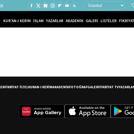
Ol
KUR'AN-I KERİM
İSLAM
YAZARLAR
AKADEMİK
GALERİ
LİSTELER
FİKRİYAT
LER
FİKRİYAT ÖZEL
KURAN-I KERİM
AKADEMİK
FOTOĞRAF
GALERİ
FİKRİYAT TV
YAZARLA