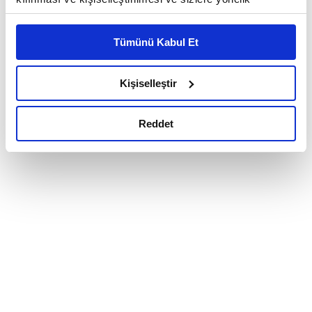
reklam/pazarlama faaliyetlerinin yapılması, amaçlarıyla
sınırlı olarak açık rızanız dahilinde kullanılacaktır.
Tümünü Kabul Et
Çerezlere ilişkin tercihlerinizi çerez paneli vasıtasıyla
belirleyebilirsiniz. Çerezlere ilişkin detaylı bilgi için
Ayarlar butonuna tıklayabilir,
Çerez Bilgilendirme
Kişiselleştir
Metnimizi ziyaret edebilirsiniz.
6698 sayılı Kişisel Verilerin Korunması Kanunu uyarınca
Reddet
hazırlanmış olan İnternet Sitesi Aydınlatma Metnimizi
okumak ve sitemizi ziyaretiniz kapsamında
gerçekleştirilen veri işleme faaliyetleri ile ilgili daha
detaylı bilgi almak için lütfen
tıklayınız.