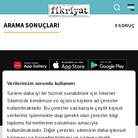
ARAMA SONUÇLARI
0 SONUÇ
Verilerinizin sorumlu kullanımı
Sizlere daha iyi bir hizmet sunabilmek için İnternet
2026
Fikriyat
. Tüm hakları saklıdır.
Sitemizde kendimize ve üçüncü kişilere ait çerezler
kullanılmaktadır. Bu çerezler vasıtasıyla çeşitli kişisel
verileriniz işlenmekte olup gerekli olan çerezler bilgi
toplumu hizmetlerinin sunulması amacıyla
kullanılmaktadır. Diğer çerezler, sitemizin daha işlevsel
kılınması ve kişiselleştirilmesi ve sizlere yönelik