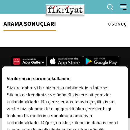
ARAMA SONUÇLARI
0 SONUÇ
Verilerinizin sorumlu kullanımı
Sizlere daha iyi bir hizmet sunabilmek için İnternet
2026
Fikriyat
. Tüm hakları saklıdır.
Sitemizde kendimize ve üçüncü kişilere ait çerezler
kullanılmaktadır. Bu çerezler vasıtasıyla çeşitli kişisel
verileriniz işlenmekte olup gerekli olan çerezler bilgi
toplumu hizmetlerinin sunulması amacıyla
kullanılmaktadır. Diğer çerezler, sitemizin daha işlevsel
kılınması ve kişiselleştirilmesi ve sizlere yönelik