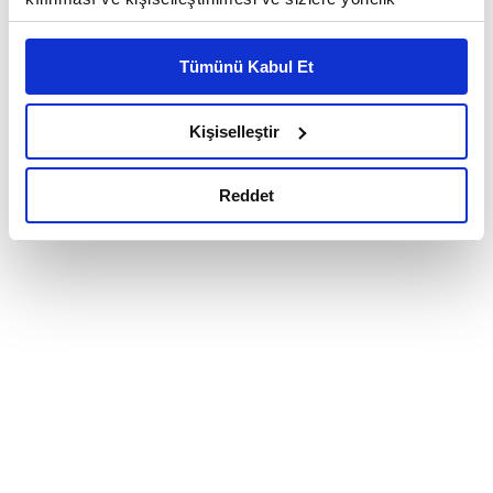
reklam/pazarlama faaliyetlerinin yapılması, amaçlarıyla
sınırlı olarak açık rızanız dahilinde kullanılacaktır.
Tümünü Kabul Et
Çerezlere ilişkin tercihlerinizi çerez paneli vasıtasıyla
belirleyebilirsiniz. Çerezlere ilişkin detaylı bilgi için
Ayarlar butonuna tıklayabilir,
Çerez Bilgilendirme
Kişiselleştir
Metnimizi ziyaret edebilirsiniz.
6698 sayılı Kişisel Verilerin Korunması Kanunu uyarınca
Reddet
hazırlanmış olan İnternet Sitesi Aydınlatma Metnimizi
okumak ve sitemizi ziyaretiniz kapsamında
gerçekleştirilen veri işleme faaliyetleri ile ilgili daha
detaylı bilgi almak için lütfen
tıklayınız.