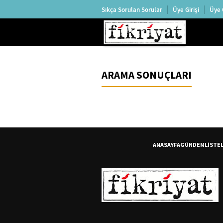
Sıkça Sorulan Sorular
Üye Girişi
Üye 
ARAMA SONUÇLARI
ANASAYFA
GÜNDEM
LİSTE