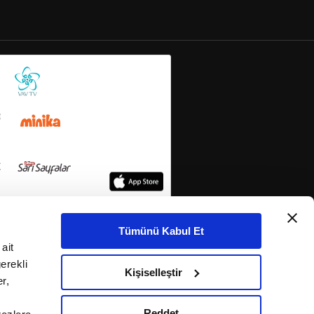
Tümünü Kabul Et
ait
erekli
Kişiselleştir
r,
Reddet