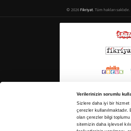
2026
Fikriyat
. Tüm hakları saklıdır.
Verilerinizin sorumlu kull
Sizlere daha iyi bir hizmet
çerezler kullanılmaktadır. B
olan çerezler bilgi toplumu
sitemizin daha işlevsel kıl