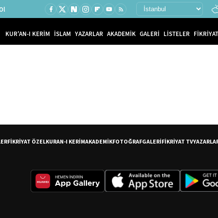
Ol
KUR'AN-I KERİM
İSLAM
YAZARLAR
AKADEMİK
GALERİ
LİSTELER
FİKRİYAT
LER
FİKRİYAT ÖZEL
KURAN-I KERİM
AKADEMİK
FOTOĞRAF
GALERİ
FİKRİYAT TV
YAZARLA