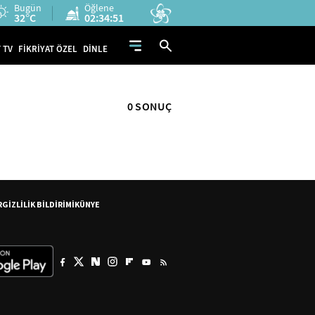
Bugün
Öğlene
32°C
02:34:51
 TV
FİKRİYAT ÖZEL
DİNLE
0 SONUÇ
R
GİZLİLİK BİLDİRİMİ
KÜNYE