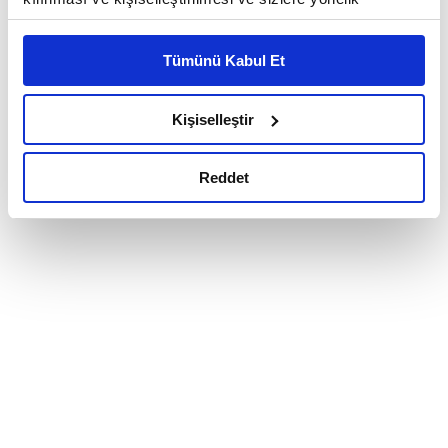
reklam/pazarlama faaliyetlerinin yapılması, amaçlarıyla
sınırlı olarak açık rızanız dahilinde kullanılacaktır.
Tümünü Kabul Et
Çerezlere ilişkin tercihlerinizi çerez paneli vasıtasıyla
belirleyebilirsiniz. Çerezlere ilişkin detaylı bilgi için
Ayarlar butonuna tıklayabilir,
Çerez Bilgilendirme
Kişiselleştir
Metnimizi ziyaret edebilirsiniz.
6698 sayılı Kişisel Verilerin Korunması Kanunu uyarınca
Reddet
hazırlanmış olan İnternet Sitesi Aydınlatma Metnimizi
okumak ve sitemizi ziyaretiniz kapsamında
gerçekleştirilen veri işleme faaliyetleri ile ilgili daha
detaylı bilgi almak için lütfen
tıklayınız.