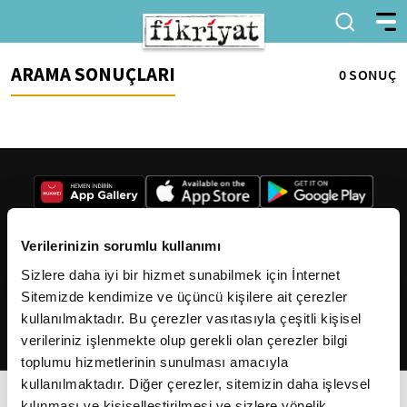
ARAMA SONUÇLARI
0 SONUÇ
Verilerinizin sorumlu kullanımı
Sizlere daha iyi bir hizmet sunabilmek için İnternet
2026
Fikriyat
. Tüm hakları saklıdır.
Sitemizde kendimize ve üçüncü kişilere ait çerezler
kullanılmaktadır. Bu çerezler vasıtasıyla çeşitli kişisel
verileriniz işlenmekte olup gerekli olan çerezler bilgi
toplumu hizmetlerinin sunulması amacıyla
kullanılmaktadır. Diğer çerezler, sitemizin daha işlevsel
kılınması ve kişiselleştirilmesi ve sizlere yönelik