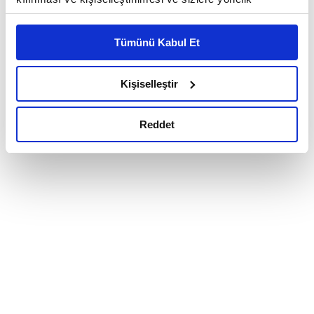
reklam/pazarlama faaliyetlerinin yapılması, amaçlarıyla
sınırlı olarak açık rızanız dahilinde kullanılacaktır.
Tümünü Kabul Et
Çerezlere ilişkin tercihlerinizi çerez paneli vasıtasıyla
belirleyebilirsiniz. Çerezlere ilişkin detaylı bilgi için
Ayarlar butonuna tıklayabilir,
Çerez Bilgilendirme
Kişiselleştir
Metnimizi ziyaret edebilirsiniz.
6698 sayılı Kişisel Verilerin Korunması Kanunu uyarınca
Reddet
hazırlanmış olan İnternet Sitesi Aydınlatma Metnimizi
okumak ve sitemizi ziyaretiniz kapsamında
gerçekleştirilen veri işleme faaliyetleri ile ilgili daha
detaylı bilgi almak için lütfen
tıklayınız.