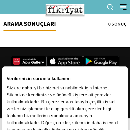
ARAMA SONUÇLARI
0 SONUÇ
Verilerinizin sorumlu kullanımı
Sizlere daha iyi bir hizmet sunabilmek için İnternet
2026
Fikriyat
. Tüm hakları saklıdır.
Sitemizde kendimize ve üçüncü kişilere ait çerezler
kullanılmaktadır. Bu çerezler vasıtasıyla çeşitli kişisel
verileriniz işlenmekte olup gerekli olan çerezler bilgi
toplumu hizmetlerinin sunulması amacıyla
kullanılmaktadır. Diğer çerezler, sitemizin daha işlevsel
kılınması ve kişiselleştirilmesi ve sizlere yönelik