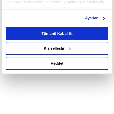
reklam/pazarlama faaliyetlerinin yapılması, amaçlarıyla
sınırlı olarak açık rızanız dahilinde kullanılacaktır.
Çerezlere ilişkin tercihlerinizi çerez paneli vasıtasıyla
Ayarlar
belirleyebilirsiniz. Çerezlere ilişkin detaylı bilgi için
Ayarlar butonuna tıklayabilir,
Çerez Bilgilendirme
Metnimizi ziyaret edebilirsiniz.
Tümünü Kabul Et
6698 sayılı Kişisel Verilerin Korunması Kanunu uyarınca
hazırlanmış olan İnternet Sitesi Aydınlatma Metnimizi
Kişiselleştir
okumak ve sitemizi ziyaretiniz kapsamında
gerçekleştirilen veri işleme faaliyetleri ile ilgili daha
detaylı bilgi almak için lütfen
tıklayınız.
Reddet