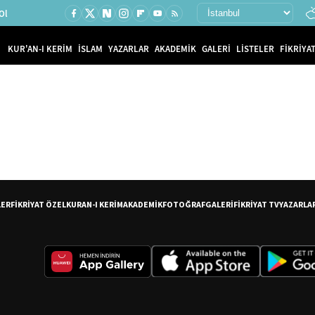
Ol
KUR'AN-I KERİM
İSLAM
YAZARLAR
AKADEMİK
GALERİ
LİSTELER
FİKRİYAT
LER
FİKRİYAT ÖZEL
KURAN-I KERİM
AKADEMİK
FOTOĞRAF
GALERİ
FİKRİYAT TV
YAZARLA