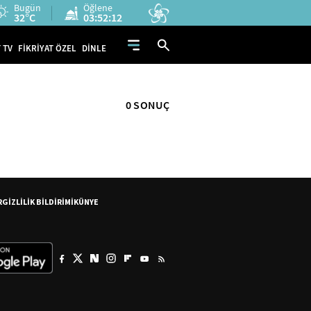
Bugün
Öğlene
32°C
03:52:12
 TV
FİKRİYAT ÖZEL
DİNLE
0 SONUÇ
R
GİZLİLİK BİLDİRİMİ
KÜNYE