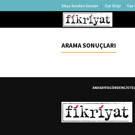
Sıkça Sorulan Sorular
Üye Girişi
Üye 
ARAMA SONUÇLARI
ANASAYFA
GÜNDEM
LİSTE