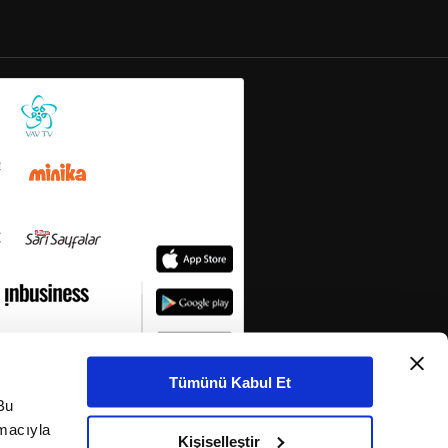
Tümünü Kabul Et
Bu
amacıyla
Kişiselleştir