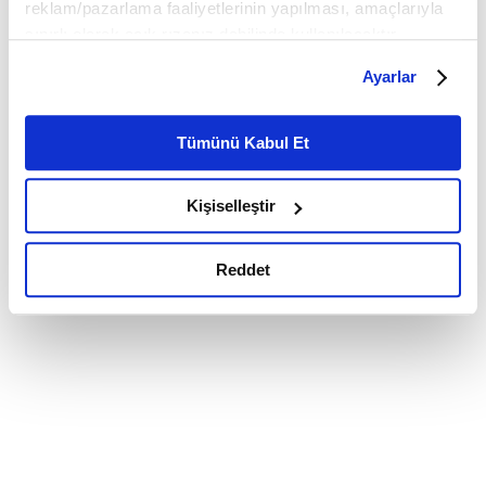
reklam/pazarlama faaliyetlerinin yapılması, amaçlarıyla
sınırlı olarak açık rızanız dahilinde kullanılacaktır.
Çerezlere ilişkin tercihlerinizi çerez paneli vasıtasıyla
Ayarlar
belirleyebilirsiniz. Çerezlere ilişkin detaylı bilgi için
Ayarlar butonuna tıklayabilir,
Çerez Bilgilendirme
Metnimizi ziyaret edebilirsiniz.
Tümünü Kabul Et
6698 sayılı Kişisel Verilerin Korunması Kanunu uyarınca
hazırlanmış olan İnternet Sitesi Aydınlatma Metnimizi
Kişiselleştir
okumak ve sitemizi ziyaretiniz kapsamında
gerçekleştirilen veri işleme faaliyetleri ile ilgili daha
detaylı bilgi almak için lütfen
tıklayınız.
Reddet