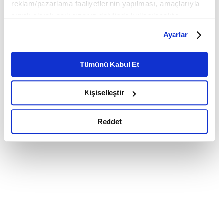
reklam/pazarlama faaliyetlerinin yapılması, amaçlarıyla
sınırlı olarak açık rızanız dahilinde kullanılacaktır.
Çerezlere ilişkin tercihlerinizi çerez paneli vasıtasıyla
Ayarlar
belirleyebilirsiniz. Çerezlere ilişkin detaylı bilgi için
Ayarlar butonuna tıklayabilir,
Çerez Bilgilendirme
Metnimizi ziyaret edebilirsiniz.
Tümünü Kabul Et
6698 sayılı Kişisel Verilerin Korunması Kanunu uyarınca
hazırlanmış olan İnternet Sitesi Aydınlatma Metnimizi
Kişiselleştir
okumak ve sitemizi ziyaretiniz kapsamında
gerçekleştirilen veri işleme faaliyetleri ile ilgili daha
detaylı bilgi almak için lütfen
tıklayınız.
Reddet